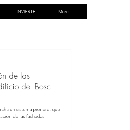
INVIERTE
More
ión de las
ificio del Bosc
cha un sistema pionero, que
zación de las fachadas.