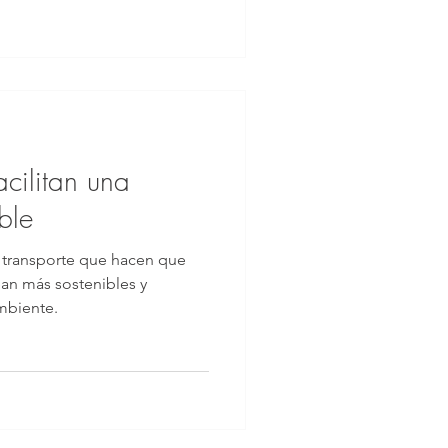
acilitan una
ble
e transporte que hacen que
an más sostenibles y
mbiente.