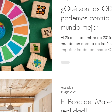
¿Qué son las O
podemos contribui
mundo mejor
El 25 de septiembre de 2015
mundo, en el seno de las Naciones Unidas, decidieron
impulsar las denominadas OD
xcasado8
14 ago 2023
El Bosc del Mare
realidad!