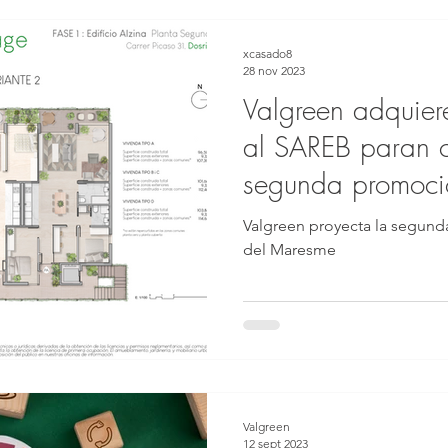
xcasado8
28 nov 2023
Valgreen adquier
al SAREB paran c
segunda promoci
ecoviviendas
Valgreen proyecta la segunda
del Maresme
Valgreen
12 sept 2023