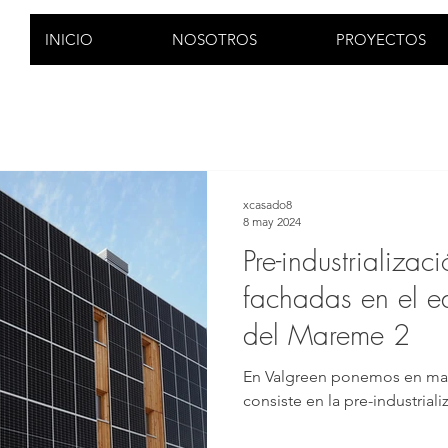
INICIO
NOSOTROS
PROYECTOS
xcasado8
8 may 2024
Pre-industrializac
fachadas en el ed
del Mareme 2
En Valgreen ponemos en mar
consiste en la pre-industriali