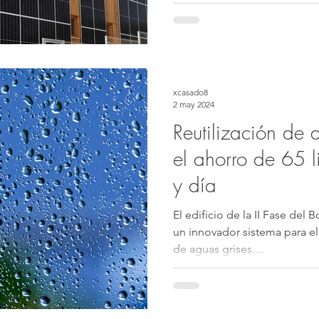
xcasado8
2 may 2024
Reutilización de 
el ahorro de 65 l
y día
El edificio de la II Fase del
un innovador sistema para el 
de aguas grises....