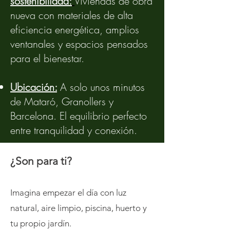
sostenibilidad:
Viviendas de obra
nueva con materiales de alta
eficiencia energética, amplios
ventanales y espacios pensados
para el bienestar.
Ubicación:
A solo unos minutos
de Mataró, Granollers y
Barcelona. El equilibrio perfecto
entre tranquilidad y conexión.
¿Son para ti?
Imagina empezar el día con luz
natural, aire limpio, piscina, huerto y
tu propio jardín.