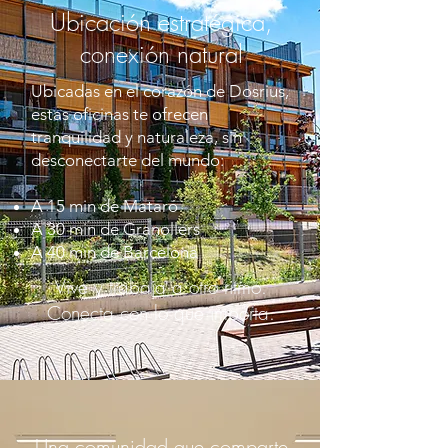
Ubicación estratégica,
conexión natural
Ubicadas en el corazón de Dosrius,
estas oficinas te ofrecen
tranquilidad y naturaleza, sin
desconectarte del mundo:
A 15 min de Mataró
A 30 min de Granollers
A 40 min de Barcelona
Vive y trabaja a otro ritmo.
Conecta con lo que importa.
Una comunidad que comparte