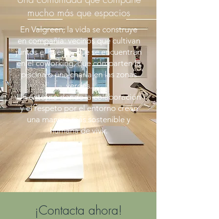
mucho más que espacios
En Valgreen, la vida se construye
en compañía: vecinos que cultivan
juntos el huerto, que se encuentran
en el coworking, que comparten la
piscina o una charla en las zonas
verdes.
Un entorno donde la colaboración
y el respeto por el entorno crean
una manera más sostenible y
humana de vivir.
¡Contacta ahora!