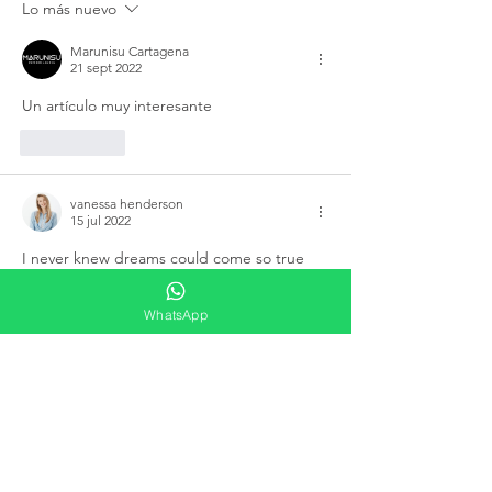
Lo más nuevo
Marunisu Cartagena
21 sept 2022
Un artículo muy interesante
Me gusta
vanessa henderson
15 jul 2022
I never knew dreams could come so true 
not until  after I bumped into  this page 
and saw the recommendation by the group 
WhatsApp
admin and also some  community reviews 
also testifying they are 100 % legit , I had to 
give  them a trial on blind fate hoping 
whatever came out of this I'll just  accept it 
. But to my greatest surprise , he helped 
me increase my  credit score from 540 to 
800 . The expunged hard inq…