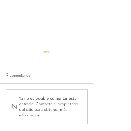
9 comentarios
Reutilización de aguas
Cohousing, una 
Ya no es posible comentar esta
entrada. Contacta al propietario
grises para el ahorro de 65
vivir que nos ha
del sitio para obtener más
litros por persona y día
felices
información.