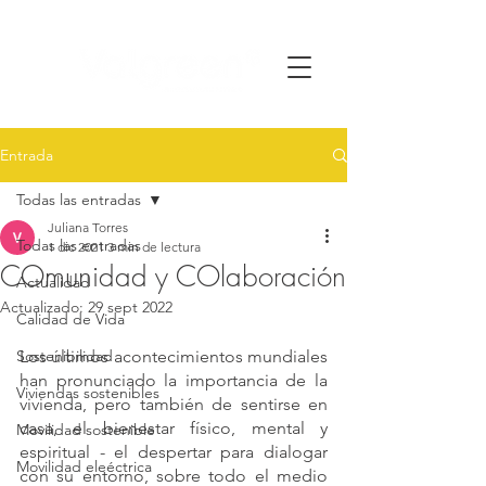
Entrada
Todas las entradas
Juliana Torres
Todas las entradas
1 dic 2021
3 min de lectura
COmunidad y COlaboración
Actualidad
Actualizado:
29 sept 2022
Calidad de Vida
Sostenibilidad
Los últimos acontecimientos mundiales 
han pronunciado la importancia de la 
Viviendas sostenibles
vivienda, pero también de sentirse en 
casa, el bienestar físico, mental y 
Movilidad sostenible
espiritual - el despertar para dialogar 
Movilidad eleéctrica
con su entorno, sobre todo el medio 