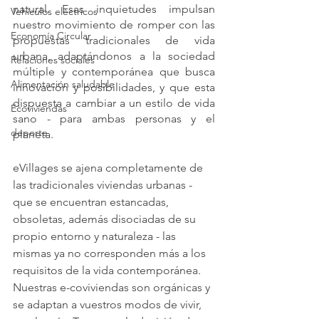
natural. Esas inquietudes impulsan 
Vehículos eléctricos
nuestro movimiento de romper con las 
Economía Circular
propuestas tradicionales de vida 
urbana, adaptándonos a la sociedad 
Relaciones sociales
múltiple y contemporánea que busca 
Alimentación saludable
innovación y posibilidades, y que esta 
dispuesta a cambiar a un estilo de vida 
Ecoviviendas
sano - para ambas personas y el 
deporte
planeta. 
eVillages se ajena completamente de 
las tradicionales viviendas urbanas - 
que se encuentran estancadas, 
obsoletas, además disociadas de su 
propio entorno y naturaleza - las 
mismas ya no corresponden más a los 
requisitos de la vida contemporánea. 
Nuestras e-coviviendas son orgánicas y 
se adaptan a vuestros modos de vivir, 