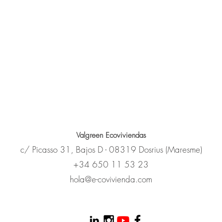
Valgreen Ecoviviendas
c/
Picasso
31, Bajos D - 08319 Dosrius (Maresme)
+34 650 11 53 23
hola@e-covivienda.com