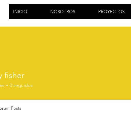
INICIO
NOSOTROS
PROYECTOS
 fisher
es
0
seguidos
orum Posts