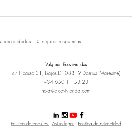
rios recibidos
0
mejores respuestas
Valgreen Ecoviviendas
c/
Picasso
31, Bajos D - 08319 Dosrius (Maresme)
+34 650 11 53 23
hola@e-covivienda.com
Política de cookies
·
Aviso legal
·
Política de privacidad