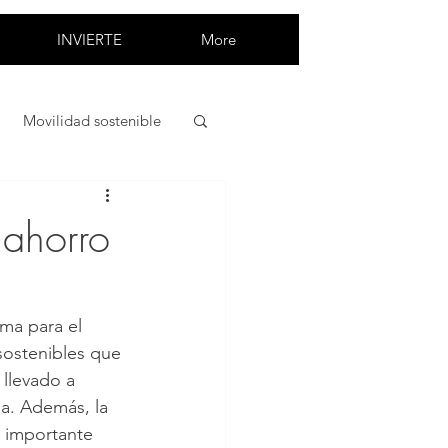
INVIERTE
More
Movilidad sostenible
Alimentación saludable
 ahorro
ma para el 
 sostenibles que 
llevado a 
a. Además, la 
n importante 