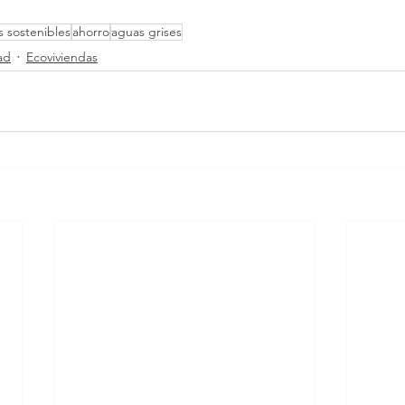
os sostenibles
ahorro
aguas grises
ad
Ecoviviendas