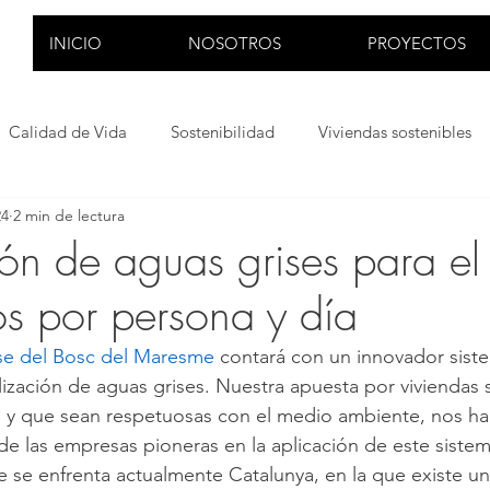
INICIO
NOSOTROS
PROYECTOS
Calidad de Vida
Sostenibilidad
Viviendas sostenibles
24
2 min de lectura
os eléctricos
Economía Circular
Relaciones sociales
ión de aguas grises para el
os por persona y día
ase del Bosc del Maresme
 contará con un innovador siste
ilización de aguas grises. Nuestra apuesta por viviendas
 y que sean respetuosas con el medio ambiente, nos ha 
de las empresas pioneras en la aplicación de este sistem
e se enfrenta actualmente Catalunya, en la que existe u