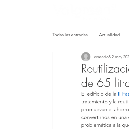
Todas las entradas
Actualidad
xcasado8
2 may 20
Movilidad eleéctrica
Vehícul
Reutilizac
de 65 litr
Ecoviviendas
deporte
El edificio de la 
II F
tratamiento y la reut
promuevan el ahorro
convertirnos en una 
problemática a la qu