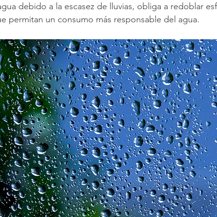
agua debido a la escasez de lluvias, obliga a redoblar es
ue permitan un consumo más responsable del agua.