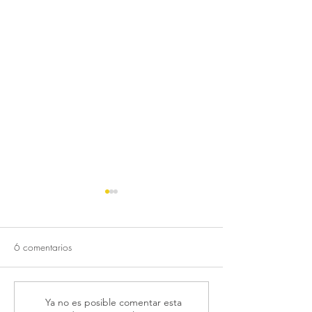
6 comentarios
Reutilización de aguas
Cohousing, una 
Ya no es posible comentar esta