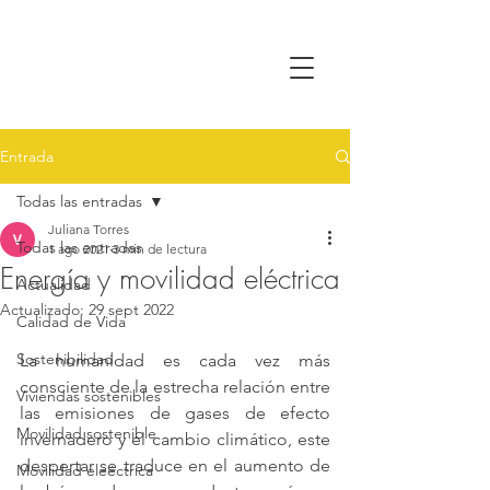
Entrada
Todas las entradas
Juliana Torres
Todas las entradas
1 ago 2021
3 min de lectura
Energía y movilidad eléctrica
Actualidad
Actualizado:
29 sept 2022
Calidad de Vida
Sostenibilidad
La humanidad es cada vez más 
consciente de la estrecha relación entre 
Viviendas sostenibles
las emisiones de gases de efecto 
Movilidad sostenible
invernadero y el cambio climático, este 
despertar se traduce en el aumento de 
Movilidad eleéctrica