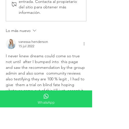
entrada. Contacta al propietario
grises para el ahorro de 65
vivir que nos ha
del sitio para obtener más
litros por persona y día
felices
información.
Lo más nuevo
vanessa henderson
15 jul 2022
I never knew dreams could come so true 
not until  after I bumped into  this page 
and saw the recommendation by the group 
admin and also some  community reviews 
also testifying they are 100 % legit , I had to 
give  them a trial on blind fate hoping 
whatever came out of this I'll just  accept it 
. But to my greatest surprise , he helped 
me increase my  credit score from 548 to 
WhatsApp
800 . The expunged hard inq…
Mostrar más
Me gusta