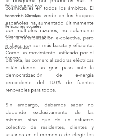
la búsqueda por productos más e-
Vehículos eléctricos
coamicables en todos los ámbitos. El 
uso de energía verde en los hogares 
Economía Circular
españoles ha aumentado últimamente 
Relaciones sociales
por múltiples razones, no solamente 
Alimentación saludable
por la sensibilización e-colectiva, pero 
incluso por ser más barata y eficiente. 
Ecoviviendas
Como un movimiento unificado por el 
deporte
planeta, las comercializadoras eléctricas 
están dando un gran paso ante la 
democratización de e-nergía 
procedente del 100% de fuentes 
renovables para todos.
Sin embargo, debemos saber no 
depende exclusivamente de las 
mismas, sino que de un esfuerzo 
colectivo de residentes, clientes y 
usuarios en el momento de elegir los 